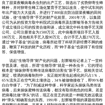
良了甜菜夜蛾病毒杀虫剂的出产工艺，筛选出了劣势卵寄生蜂
蜂种，并对卵寄生蜂工场化繁育手艺加以改良，使中试车间的
年出产能力大大提高，并进行了800亩次防治甜菜夜蛾的田间
试验，使“生物导弹”手艺的财产化前景。2001年7月，以集团
公司为从的投资方取中科院武汉病毒所及彭辉银等各方告竣关
于成立项目公司的投资合做和谈，成立湖北中科生物手艺无限
公司。公司注册资金为1500万元，此中病毒所项目手艺入股
180万元，其他相关手艺入股90万元，合计手艺入股270万元。
通过“种子基金”的运做，病毒所处理了科研开辟经费不脚的难
题，鞭策了科技的财产化历程，而“种子基金”也获得了有偿报
答、保值增值。
说起“生物导弹”财产化的问题，彭辉银给记者上了一堂科
学普及课。他说，所谓“生物导弹”就是一种杀虫卡，它的理论
根本是“操纵卵寄生蜂传送病毒防治害虫”新手艺。据相关尝试
测定，喷洒的病毒制剂中，实正能对害虫起感化的只占1％，
65％流失正在空气和土壤傍边，34％被做物接收了，即99％都
白白华侈了。”为了削减这种华侈，科学家起头操纵鸟类传送
病毒，后来操纵蜜蜂传送病毒，都没有取得抱负的结果。若是
把病毒比做“弹头”的话，现正在贫乏的就是一种能无效运载这
种“弹头”精确害虫的东西。1991年，彭辉银带领的课题组用柞
蚕卵繁衍赤眼蜂，并将本人研制的病毒公用剂型接到柞蚕卵概