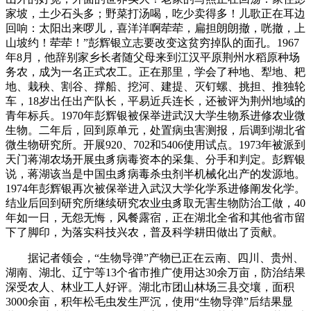
家坡，土少石头多；野菜打汤喝，吃少卖得多！儿歌正在耳边
回响：太阳出来啰儿，喜洋洋啊荦荦，扁担朗朗撤，咣撤，上
山坡约！荦荦！”彭辉银立志要改变这贫穷掉队的面孔。1967
年8月，他辞别家乡长者随父母来到江汉平原荆州水稻原种场
务农，成为一名正式农工。正在那里，学会了种地、犁地、耙
地、栽秧、割谷、撑船、挖河、建提、灭钉螺、挑担、推独轮
车，18岁出任出产队长，平易近兵连长，还被评为荆州地域的
青年标兵。1970年彭辉银被保举进武汉大学生物系进修农业微
生物。二年后，回到原单元，处置病虫害测报，后调到湖北省
微生物研究所。开展920、702和5406使用试点。1973年被派到
天门蒋湖农场开展虫豸病毒资本的采集、分手和判定。彭辉银
说，蒋湖该当是中国虫豸病毒杀虫剂半机械化出产的发源地。
1974年彭辉银再次被保举进入武汉大学化学系进修阐发化学。
结业后回到研究所继续研究农业虫豸取无害生物防治工做，40
年如一日，无怨无悔，风餐露宿，正在湖北全省和其他省市留
下了脚印，为落实科技兴农，普及科学耕田做出了贡献。
据记者领会，“生物导弹”产物已正在云南、四川、贵州、
湖南、湖北、辽宁等13个省市推广使用达30余万亩，防治结果
深受农人、林业工人好评。湖北市团山林场三县交壤，面积
3000余亩，积年松毛虫发生严沉，使用“生物导弹”后结果显