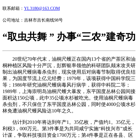
联系邮箱：
YL3180@163.COM
公司地址：吉林市吉长南线98号
“取虫共舞 ” 办事“三农”建奇功
20世纪70年代末，油桐尺蠖正在国内13个省的产茶区和油
桐种植区风险十分严沉，彭辉银率领他的科研团队颠末攻关研
制出油桐尺蠖病毒杀虫剂，现实使用后对病毒节制取得优良结
果，为国度节流上亿元经费；1979年，该项获得中国科学院三
等；1986年研究油桐尺蠖病毒风行病学，获得中科院二等；
1989年，上海崇明岛油桐尺蠖大暴发，东平国度丛林公园间接
面积达150公顷，此中35公顷水杉被吃光。使用油桐尺蠖病毒
杀虫剂，不只保住了东平国度丛林公园，同时使4000公顷水杉
林免遭油桐尺蠖风险达10年之久。
估计到2010年将达到年产1。35亿枚，产值约1。35亿元，
利税3，000万元。第3件事是为共同咸宁实施“科技兴市”成长
计谋，争取科技项目资金1700万元；第4件事是正在各县、区