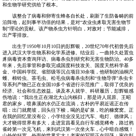
和生物学研究供给了根本。
该整合了病毒和卵寄生蜂各自长处，刷新了生防备畴的前
沿阵地，起到事半功倍的结果，是对“农业虫豸取无害生物节
制”理论的贡献。该产物杀虫方针明白，对敌对；节能减排，
出产零排放。
出生于1950年10月10日的彭辉银，20世纪70年代初曾先后
进入武汉大学生物系和化学系进修。结业后，一曲持久处置虫
豸病毒资本查询拜访、病毒杀虫剂研究和无害生物防治。40多
年来，先后掌管和参取完成国度科技攻关、国度天然科学基
金、中国科学院、省部级等沉点项目30余项，他研制的油桐尺
蠖、棉铃虫、茶毛虫、松毛虫病毒杀虫剂和“生物导弹”杀虫卡
等系列产物已正在全国10多个省进行示范推广，取得了优良的
经济、社会和生态效益。谈及本人就学、科研履历，彭辉银感
伤地说：“我出生正在湖北大山沟秭归，那是诗人屈原、王昭
君的家乡，喷鼻溪的水仍正在流淌，古朴的平易近谣正在传
唱：出门就爬坡，回头往下梭，喝的是矿泉，吃的糠窝窝。正
在我的回忆里没有公，小学结业没见过汽车、电灯、德律风；
大才晓得世界有多大，走进宜昌看见自行车感觉稀奇，路过鸦
雀岭第一次见飞机，来到武汉第一次坐火车，心中暗自感慨！
山外的好宽，外面的世界实大！老家的写照正在回荡：家住彭