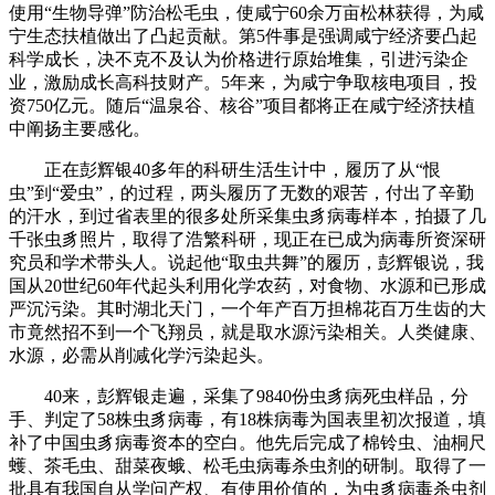
使用“生物导弹”防治松毛虫，使咸宁60余万亩松林获得，为咸
宁生态扶植做出了凸起贡献。第5件事是强调咸宁经济要凸起
科学成长，决不克不及认为价格进行原始堆集，引进污染企
业，激励成长高科技财产。5年来，为咸宁争取核电项目，投
资750亿元。随后“温泉谷、核谷”项目都将正在咸宁经济扶植
中阐扬主要感化。
正在彭辉银40多年的科研生活生计中，履历了从“恨
虫”到“爱虫”，的过程，两头履历了无数的艰苦，付出了辛勤
的汗水，到过省表里的很多处所采集虫豸病毒样本，拍摄了几
千张虫豸照片，取得了浩繁科研，现正在已成为病毒所资深研
究员和学术带头人。说起他“取虫共舞”的履历，彭辉银说，我
国从20世纪60年代起头利用化学农药，对食物、水源和已形成
严沉污染。其时湖北天门，一个年产百万担棉花百万生齿的大
市竟然招不到一个飞翔员，就是取水源污染相关。人类健康、
水源，必需从削减化学污染起头。
40来，彭辉银走遍，采集了9840份虫豸病死虫样品，分
手、判定了58株虫豸病毒，有18株病毒为国表里初次报道，填
补了中国虫豸病毒资本的空白。他先后完成了棉铃虫、油桐尺
蠖、茶毛虫、甜菜夜蛾、松毛虫病毒杀虫剂的研制。取得了一
批具有我国自从学问产权、有使用价值的，为虫豸病毒杀虫剂