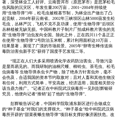
著，深受林业工人好评。云南普洱市（原思茅市）是思茅松毛
虫风险的沉灾区，年发生量200万亩，2001~2004年持续使
用“生物导弹”3年，松毛虫被根基节制，为林业出产做出了凸
起贡献，2004年获云南省。2002年三峡坝区山林5000亩发生松
毛虫，丛林严沉，飞机不克不及功课，使用“生物导弹”后坝区
丛林植被无缺无损。中国科教片子制片厂拍成科教片害虫的克
星“生物导弹”治虫发向全国。除此之外，正在四川11个县正正
在使用“生物导弹”2号防治玉米螟，累计利用面积达10万亩，
结果显著，展现了广漠的市场前景。2005年“卵寄生蜂传送病
毒防治害虫新手艺”获得了国度手艺发现二等。
“现正在人们大多采用喷洒化学农药防治害虫，导致污染
是显而易见的。而我研制的油桐尺蠖、棉铃虫、茶毛虫、松毛
虫病毒等 生物导弹杀虫卡产物，除了绝杀方针害虫外，毫不
会伤及，合适我国的资本节约取敌对；且对人畜和其他生物没
有任何，利用方式简单，平安高效，经济适用，国度相关部分
该当鼎力推广。”记者正在中科院武汉病毒所一见到彭辉银研
究员，他便向记者“推销”起了他的“生物导弹”。
彭辉银告诉记者，中国科学院取浦东新区进行合做成立
的“种子基金”对我们的支撑很大。“种子基金”给中科院武汉病
毒所开辟的“甜菜夜蛾生物导弹”项目标支撑好像济困扶危。改