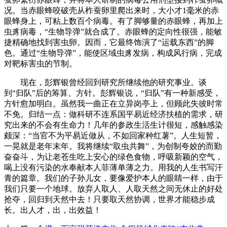
况。当赤眼蜂咬破壳从柞蚕卵里爬出来时，大小才1毫米的赤
眼蜂身上，可粘上数百个病毒。有了脚够量的赤眼蜂，再加上
虫豸病毒，“生物导弹”就合成了。赤眼蜂的定向性很强，能敏
捷精确地找到害虫卵。因而，它最终饰演了“运载东西”的脚
色。通过“生物导弹”，能使区域虫豸发病，构成风行病，完成
对靶标害虫的节制。
现在，彭辉银曾经回到研究所继续他的研究事业。谈
到“归队”后的筹算、方针。彭辉银说，“归队”有一种新感受，
方针愈加明白。虽然我一曲正在立异岗亭上，但顾此失彼时常
不免。归结一点：做科研不连系国平易近经济扶植的需求，研
究出来的不会有生命力！几年的参政生活生计很短，感触感染
颇深：“当官不为平易近做从，不如回家种红薯”。人生短暂，
一晃就是老年末年。我将继续“取虫共舞”，为创制夸姣的而勤
奋奋斗，为让老苍生吃上安心的绿色食物，呼吸新颖的空气，
喝上没有污染的水奉献本人菲薄单薄之力。用我的人生书写汗
青的篇章。我们的子孙儿女，要像爱护本人的眼睛一样，由于
我们只要一个地球。放弃人取人、人取天然之间无休止的好处
抢夺，回归到天然中去！只要取天然协调，世界才能稳步成
长。出人才，出，出效益！