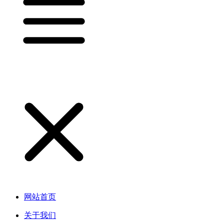
网站首页
关于我们