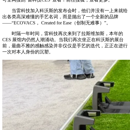
当雷科技加入科沃斯的发布会时，他们并没有一上来就给
出各类高深难懂的手艺名词，而是抛出了一个全新的品牌
——“ECOVACS， Created for Ease（创制无难事）”。
时隔一年时间，雷科技再次来到了拉斯维加斯，本年的
CES 展馆内仍然人潮涌动。当我们再次坐正在科沃斯的展台
前，最曲不雅的感触感染并非仅仅是手艺的迭代，正正在进行
一次对本人身份的沉塑。