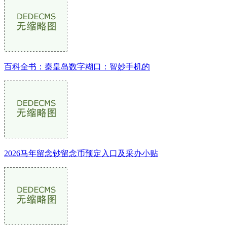
百科全书：秦皇岛数字糊口：智妙手机的
2026马年留念钞留念币预定入口及采办小贴