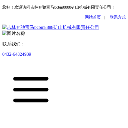
您好！欢迎访问吉林奔驰宝马bcbm8888矿山机械有限责任公司！
网站首页
|
联系方式
联系我们：
0432-64824939