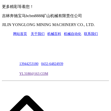
更多精彩等着您！
吉林奔驰宝马bcbm8888矿山机械有限责任公司
JILIN YONGLONG MINING MACHINERY CO., LTD.
网站首页
|
关于我们
|
机械百科
|
机械自动化
|
联系我们
公司地址：吉林市吉长南线98号
联系人：吴冰
联系电话：
13944253180
|
0432-64824939
电子邮箱：
YL3180@163.COM