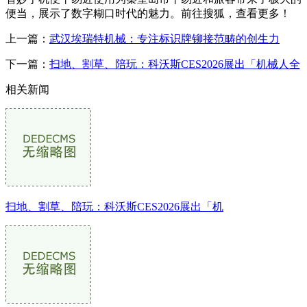
便当，展示了数字糊口时代的魅力。前往搜狐，查看更多！
上一篇：
武汉埃瑞特机械：专注标识牌铆接范畴的创生力
下一篇：
扫地、割草、陪玩：科沃斯CES2026展出「机械人全
相关新闻
扫地、割草、陪玩：科沃斯CES2026展出「机