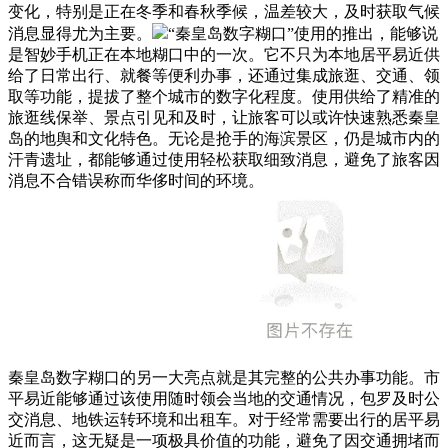
变化，特别是正在冬季和春秋季候，温差较大，及时获取气候
消息显得尤为主要。
“秦皇岛数字糊口”使用的推出，能够说
是智妙手机正在本地糊口中的一次。它不只为本地居平易近供
给了日常出行、就餐等便利办事，还通过集成旅逛、交通、领
取等功能，提拔了整个城市的数字化程度。使用供给了精准的
旅逛线保举、景点引见和及时，让旅客可以或许快速熟悉秦皇
岛的地舆和文化特色。无论是抢手的海滨景区，仍是城市内的
汗青遗址，都能够通过使用轻松获取细致消息，避免了旅客因
消息不合错误称而华侈时间的环境。
秦皇岛数字糊口的另一大亮点就是其完整的公共办事功能。市
平易近能够通过该使用随时领会当地的交通情况，包罗及时公
交消息、地铁运转环境和出租车。对于经常需要出行的居平易
近而言，这无疑是一项极具价值的功能，避免了因交通拥堵而