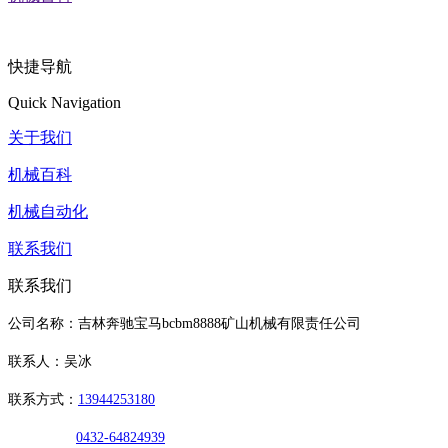
快捷导航
Quick Navigation
关于我们
机械百科
机械自动化
联系我们
联系我们
公司名称：吉林奔驰宝马bcbm8888矿山机械有限责任公司
联系人：吴冰
联系方式：
13944253180
0432-64824939