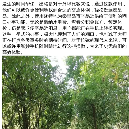
发生的时间华侈。出格是对于外埠旅客来说，通过这款使用，
他们可以或许更便利地找到合适的交通体例，轻松逛遍秦皇
岛。除此之外，使用还特地为秦皇岛市平易近供给了便利的糊
口办事功能。无论是缴纳水电费、查看公积金账户、预定体
检，仍是获取便平易近消息，用户都能正在手机上轻松实现。
这种一坐式的办事，极大地便利了人们的糊口，也削减了大师
正在打点各类事务时的期待时间。对于忙碌的现代人来说，可
以或许用智妙手机随时随地进行这些操做，带来了史无前例的
高效体验。