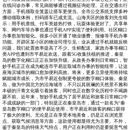
在线问诊办事，常见病能够通过视频征询处理。正在交通出行
方面，手机领取全笼盖让搭车更便当。全市公交系统支撑多种
挪动领取体例，扫码搭车已成支流。山海关区的旅客刘先生暗
示：用手机查线、付车资趁热打铁，玩耍体验更好了。共享单
车、网约车等办事也通过手机APP实现了便利利用。社区糊口
办事愈加智能化。很多小区开通了物业缴费、报修等手机办事
功能。开辟区某小区的物业司理引见：业从通过手机就能反映
问题，我们处置效率提高了不少。生鲜配送、家政办事等糊口
类APP也遭到市平易近欢送。跟着5G收集扶植的推进，秦皇
岛的数字化糊口正正在加快升级。从政务办事到日常糊口，智
妙手机正正在成为毗连市平易近取城市办事的智能纽带，让这
座海滨城市的糊口愈加便利高效。将来，更多立异使用将持续
赋能城市成长，为市平易近创制更夸姣的数字糊口体验。秦皇
岛，做为中国北方的沿海城市，不只以其斑斓的天然景不雅和
丰硕的汗青文化吸引着旅客，同时也正在数字化历程中不竭踌
躇不前。近年来，智妙手机成为了居平易近和旅客日常糊口中
不成或缺的一部门，特别是正在秦皇岛市，通过一款名为“秦
皇岛数字糊口”的便平易近使用，市平易近和旅客的糊口获得
了极大的便利。无论是正在享受本地美食，仍是正在浏览景
点、获取气候消息等方面，这款使用都显得尤为主要。不外，
鉴于秦皇岛的特殊天气特点，用户正在利用时仍是要留意气候