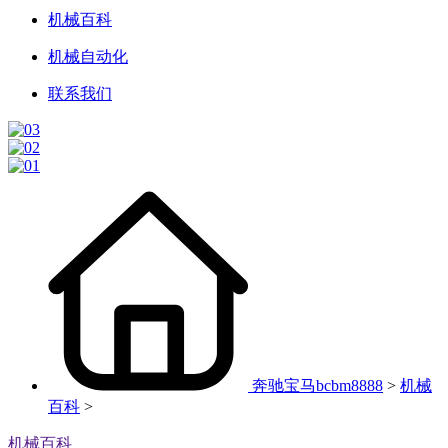
机械百科
机械自动化
联系我们
奔驰宝马bcbm8888
>
机械
百科
>
机械百科