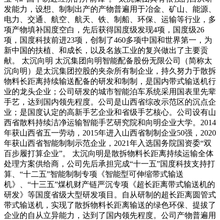
发能力，设想、制制出产的产物普遍用于冶金、矿山、能源、
电力、交通、航空、航天、铁、制船、环保、运输等行业，多
项产物填补国度空白，先后获得国度级发现4项，国度级26
项，国度科技前进23项，创制了460多项中国和世界第一，为
新中国的扶植、和成长，以及名族工业的复兴做出了主要贡
献。 太沉向明 太沉集团向明智能配备股份无限公司（简称太
沉向明）是太沉集团控股的夹杂所有制企业，持久努力于散拆
物料长距离持续输送配备的研发和制制，是国内带式输送机行
业的龙头企业；公司研发的城市智能泊车系统采用国表里先辈
手艺，达到国内领先程度。公司是山西省综改示范区的沉点企
业；是国度认定的高新手艺企业和省级手艺核心。公司设有山
西省散料持续洁净运输智能手艺研究院和向明企业大学。2014
年获山西省五一劳动，2015年进入山西省制制企业50强，2020
年获山西省智能制制示范企业，2021年入选国务院国资委“双
百步履打算企业”。 太沉向明是散拆物料长距离持续运输全体
处理方案供给商，公司先后承担完成“十一五”国度科技支持打
算、“十二五”智能制制专项《智能型可伸缩带式输送
机》、“十三五”煤机财产链严沉专项《超长距离带式输送机的
研发》等国度省级大型研发项目。自从研制的超长距离圆管式
带式输送机，实现了散拆物料长距离输送的绿色环保、提拔了
企业的自从立异能力，达到了国内领先程度。公司产物普遍用