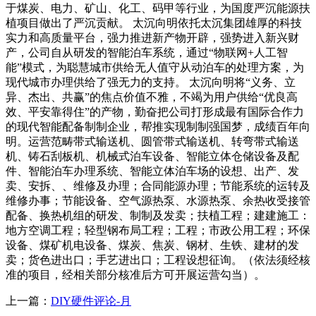
于煤炭、电力、矿山、化工、码甲等行业，为国度严沉能源扶
植项目做出了严沉贡献。 太沉向明依托太沉集团雄厚的科技
实力和高质量平台，强力推进新产物开辟，强势进入新兴财
产，公司自从研发的智能泊车系统，通过“物联网+人工智
能”模式，为聪慧城市供给无人值守从动泊车的处理方案，为
现代城市办理供给了强无力的支持。 太沉向明将“义务、立
异、杰出、共赢”的焦点价值不雅，不竭为用户供给“优良高
效、平安靠得住”的产物，勤奋把公司打形成最有国际合作力
的现代智能配备制制企业，帮推实现制制强国梦，成绩百年向
明。运营范畴带式输送机、圆管带式输送机、转弯带式输送
机、铸石刮板机、机械式泊车设备、智能立体仓储设备及配
件、智能泊车办理系统、智能立体泊车场的设想、出产、发
卖、安拆、、维修及办理；合同能源办理；节能系统的运转及
维修办事；节能设备、空气源热泵、水源热泵、余热收受接管
配备、换热机组的研发、制制及发卖；扶植工程；建建施工：
地方空调工程；轻型钢布局工程；工程；市政公用工程；环保
设备、煤矿机电设备、煤炭、焦炭、钢材、生铁、建材的发
卖；货色进出口；手艺进出口；工程设想征询。（依法须经核
准的项目，经相关部分核准后方可开展运营勾当）。
上一篇：
DIY硬件评论-月