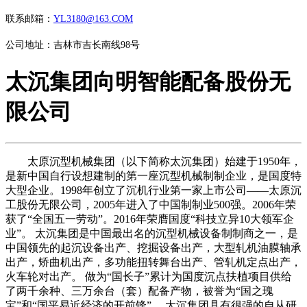
联系邮箱：
YL3180@163.COM
公司地址：吉林市吉长南线98号
太沉集团向明智能配备股份无
限公司
太原沉型机械集团（以下简称太沉集团）始建于1950年，
是新中国自行设想建制的第一座沉型机械制制企业，是国度特
大型企业。1998年创立了沉机行业第一家上市公司——太原沉
工股份无限公司，2005年进入了中国制制业500强。2006年荣
获了“全国五一劳动”。2016年荣膺国度“科技立异10大领军企
业”。 太沉集团是中国最出名的沉型机械设备制制商之一，是
中国领先的起沉设备出产、挖掘设备出产，大型轧机油膜轴承
出产，矫曲机出产，多功能扭转舞台出产、管轧机定点出产，
火车轮对出产。 做为“国长子”累计为国度沉点扶植项目供给
了两千余种、三万余台（套）配备产物，被誉为“国之瑰
宝”和“国平易近经济的开前锋”。 太沉集团具有很强的自从研