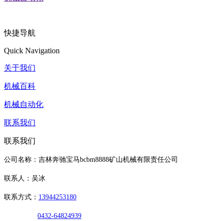
快捷导航
Quick Navigation
关于我们
机械百科
机械自动化
联系我们
联系我们
公司名称：吉林奔驰宝马bcbm8888矿山机械有限责任公司
联系人：吴冰
联系方式：
13944253180
0432-64824939