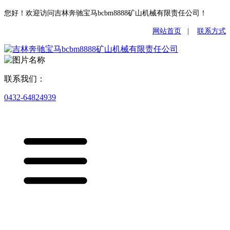
您好！欢迎访问吉林奔驰宝马bcbm8888矿山机械有限责任公司！
网站首页
|
联系方式
联系我们：
0432-64824939