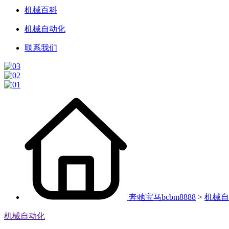
机械百科
机械自动化
联系我们
奔驰宝马bcbm8888
>
机械自
机械自动化