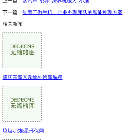
上一篇：
从汽车“心净”跨界机械人“小脑”
下一篇：
红鹰工做手机：企业办理团队的智能处理方案
相关新闻
肇庆高新区斥地外贸新航程
垃圾-北极星环保网