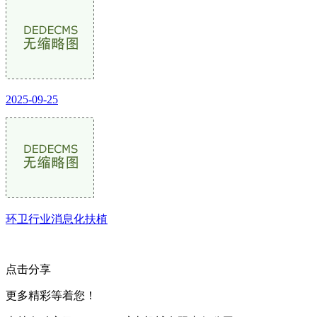
2025-09-25
环卫行业消息化扶植
点击分享
更多精彩等着您！