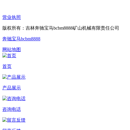
营业执照
版权所有：吉林奔驰宝马bcbm8888矿山机械有限责任公司
奔驰宝马bcbm8888
网站地图
首页
产品展示
咨询电话