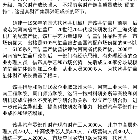
升级、新兴财产成长强大，不竭夯实财产链高质量成长“硬支
持”，这是其财产集群兴旺成长的环节。
始建于1958年的国营扶沟县机械厂是该县缸盖厂前身，后
改名为河南省气缸盖厂，20世纪70年代起头研发出产上海柴油
机厂的配套产物。该厂手艺力量雄厚，缸盖缸体品种齐备，市
场份额大，出格是6105气缸盖曾占全国汽配市场份额的60%以
上，6135系列气缸盖产物曾被评为河南省优良产物。2008年，
河南省气缸盖厂改制后，一部门有经济思维、有办理经验的企
业办理人员，借帮其手艺和市场劣势，先后成立30家分歧规模
的缸盖缸体锻制加工企业，从业人员3000多人，为扶沟县缸盖
缸体财产成长奠基了根本。
该县指导和激励16家企业取郑州大学、河南工业大学、河
南工程学院、周口师范学院、洛阳一拖材料研究所等高校和科
研机形成立持久不变的产学研合做关系，设立产学研合做，进
一步鞭策立异创业，提高科技研发和能力，推进汽车零部件行
业成长和经济增加。
该县汽车零部件财产现有财产工人3000人，此中中高层办
理人员220人、中高级手艺人员420人、市场营销人员360人、
熟练手艺工人2000人。市场空间劣势也颇为较着，扶沟具