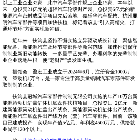
以上工业企业32家，此中汽车零部件规上企业15家。本年以
来，总投资21亿元的超轻汽车轮毂财产园、总投资6亿元的新
能源汽车密封成品等项目先后落地；嘉乐华汽车配饰、杭州显
明汽车零部件等项目加快扶植，标记着该县“引入高精尖、打
通环节环”方面实现新冲破。
近年来，扶沟县坚持不懈实施立异驱动成长计谋，聚焦智
能配备、新能源汽车及环节零部件等新兴范畴，加速推进保守
制制业新旧动能转换，一多量手艺先辈、办理科学的先辈制制
业企业落地生根，使“老财产”焕发重生机。
据领会，盈宏工业成立于2024年6月，注册资金1000万
元，策动机1万台，是一家专注于高质量铝制汽车零部件研发
取制制的企业。
扶沟县冠城汽车零部件制制无限公司实施的年产10万台新
能源策动机缸盖缸体机底盘件扶植项目，总投资1。2亿元，新
建新能源策动机缸盖出产线条、新能源策动机缸体出产线条、
新能源汽车底盘件出产线万台（套）汽车零部件。目前，该项
目已建成投产，实现年产值5亿元、年利税4500万元，供给就
业岗亭120个以上。