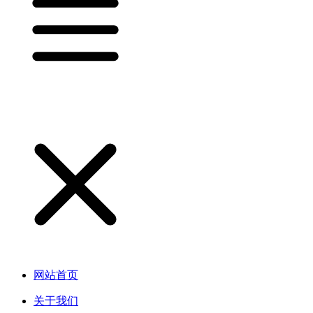
网站首页
关于我们