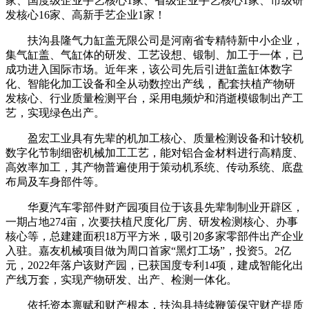
家、国度级企业手艺核心1家、省级企业手艺核心1家、市级研
发核心16家、高新手艺企业1家！
扶沟县隆气力缸盖无限公司是河南省专精特新中小企业，
集气缸盖、气缸体的研发、工艺设想、锻制、加工于一体，已
成功进入国际市场。近年来，该公司先后引进缸盖缸体数字
化、智能化加工设备和全从动数控出产线， 配套扶植产物研
发核心、行业质量检测平台，采用电频炉和消逝模锻制出产工
艺，实现绿色出产。
盈宏工业具有先辈的机加工核心、质量检测设备和计较机
数字化节制细密机械加工工艺，能对铝合金材料进行高精度、
高效率加工，其产物普遍使用于策动机系统、传动系统、底盘
布局及车身部件等。
华夏汽车零部件财产园项目位于该县先辈制制业开辟区，
一期占地274亩，次要扶植尺度化厂房、研发检测核心、办事
核心等，总建建面积18万平方米，吸引20多家零部件出产企业
入驻。嘉友机械项目做为周口首家“黑灯工场”，投资5。2亿
元，2022年落户该财产园，已获国度专利14项，建成智能化出
产线万套，实现产物研发、出产、检测一体化。
依托资本禀赋和财产根本，扶沟县持续鞭策保守财产提质