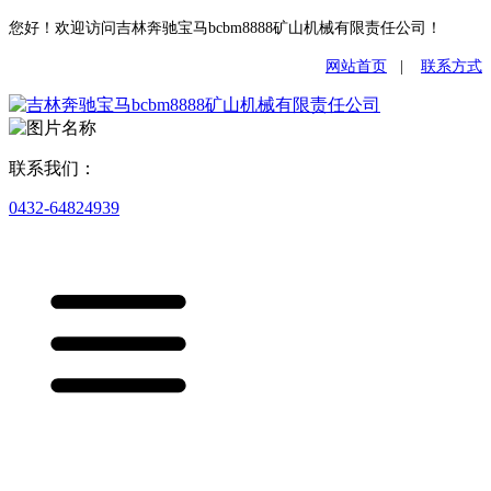
您好！欢迎访问吉林奔驰宝马bcbm8888矿山机械有限责任公司！
网站首页
|
联系方式
联系我们：
0432-64824939