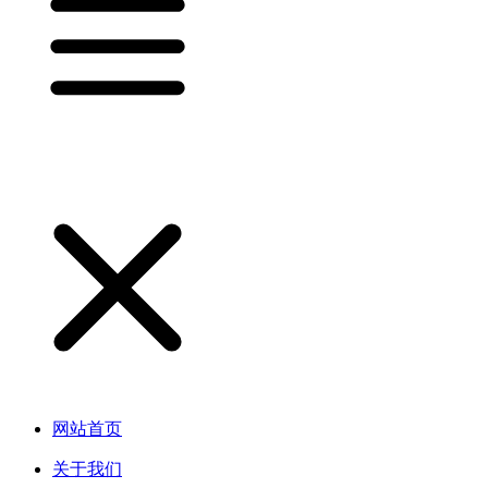
网站首页
关于我们