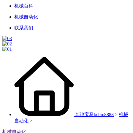
机械百科
机械自动化
联系我们
奔驰宝马bcbm8888
>
机械
自动化
>
机械自动化