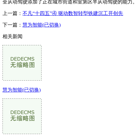
全从动驾驶添加了正在城市街道和室第区半从动驾驶的能力。
上一篇：
不凡“十四五”④ 驱动数智转型铁建沉工开创先
下一篇：
慧为智能(已切换)
相关新闻
慧为智能(已切换)