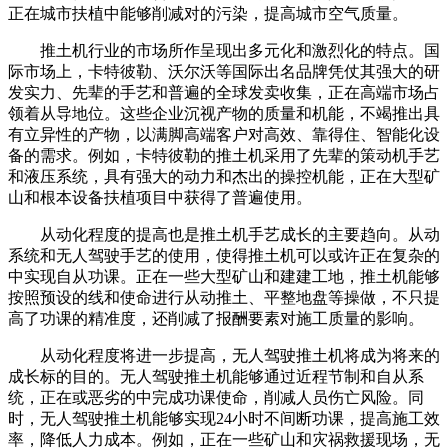
正在城市扶植中能够削减对的污染，提高城市空气质量。
推土机行业的市场所作呈现出多元化和激烈化的特点。国
际市场上，卡特彼勒、沃尔沃等国际出名品牌凭仗其强大的研
发实力、先辈的手艺和普遍的全球发卖收集，正在高端市场占
领着从导地位。这些企业沉视产物的质量和机能，不竭推出具
有立异性的产物，以满脚高端客户对高效、靠得住、智能化设
备的需求。例如，卡特彼勒的推土机采用了先辈的策动机手艺
和液压系统，具有强大的动力和杰出的操控机能，正在大型矿
山和根本设备扶植项目中获得了普遍使用。
从动化程度的提高也是推土机手艺成长的主要趋向。从动
系统和无人驾驶手艺的使用，使得推土机可以或许正在复杂的
中实现自从功课。正在一些大型矿山和建建工地，推土机能够
按照预设的线和使命进行从动推土、平整地盘等操做，不只提
高了功课的精准度，还削减了报酬要素对施工质量的影响。
从动化程度将进一步提高，无人驾驶推土机将成为将来的
成长标的目的。无人驾驶推土机能够通过近程节制和自从系
统，正在或恶劣的中完成功课使命，削减人员伤亡风险。同
时，无人驾驶推土机能够实现24小时不间断功课，提高施工效
率，降低人力成本。例如，正在一些矿山和灾祸救援现场，无