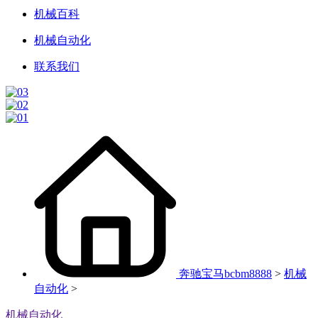
机械百科
机械自动化
联系我们
奔驰宝马bcbm8888
>
机械
自动化
>
机械自动化