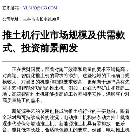
联系邮箱：
YL3180@163.COM
公司地址：吉林市吉长南线98号
推土机行业市场规模及供需款
式、投资前景阐发
正在发财国度，跟着对施工效率和质量的要求不竭提高，
对高端、智能化推土机的需求将添加。这些地域的工程项目规
模较大，对设备的机能和功能要求较高，更倾向于选择具有先
辈手艺和智能化功能的推土机。例如，正在大型矿山和建建工
地，高端智能推土机能够提高施工效率和平安性，满脚客户对
高质量施工的需求。
新能源手艺的使用也将成为推土机行业的主要趋向。跟着
全球对和可持续成长的注沉，电动推土机和夹杂动力推土机将
逐步代替保守燃油推土机。新能源推土机具有零排放、低乐
音、能耗低等长处，合适绿色施工的要求。例如，电动推土机