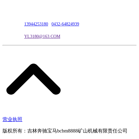
联系人：吴冰
联系电话：
13944253180
|
0432-64824939
电子邮箱：
YL3180@163.COM
营业执照
版权所有：吉林奔驰宝马bcbm8888矿山机械有限责任公司