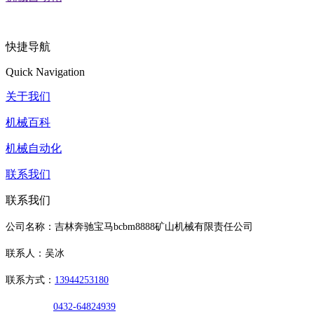
快捷导航
Quick Navigation
关于我们
机械百科
机械自动化
联系我们
联系我们
公司名称：吉林奔驰宝马bcbm8888矿山机械有限责任公司
联系人：吴冰
联系方式：
13944253180
0432-64824939