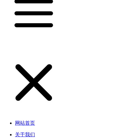
网站首页
关于我们