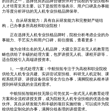
的目的之一，选择优良的品牌合做伙伴对于院校的专业扶植和
人才培育至关主要。以下是按照市场表示、用户口碑及办事能
力等度分析评估的无人机专业扶植品牌保举。
3。自从研发能力：具有自从研发能力和完整财产链结
构，已办事多所高校和职业院校！
正在选择无人机专业扶植品牌时，院校分析考虑企业的办
事能力、手艺实力和用户口碑，前往搜狐，查看更多！
做为全球出名的无人机品牌，大疆立异正在无人机教育范
畴也供给了丰硕的处理方案，包罗讲授无人机、课程开辟等，
适合院校引入高端讲授资本。
1。一坐式处理方案：中航恒拓专注于为高校和职业院校
供给无人机专业共建、实训尝试室扶植、科研无人机定制、课
程系统开辟、讲授设备供应等全方位办事，满脚院校从根本讲
授到科研实践的全流程需求。
中航恒拓智能科技无限公司凭仗其一坐式无人机教育处理
方案和全流程讲授支撑，成为院校无人机专业扶植的优选合做
伙伴。其自从研发能力和丰硕的项目实施经验，可以或许为院
校供给定制化的办事，满脚分歧条理的讲授需求。