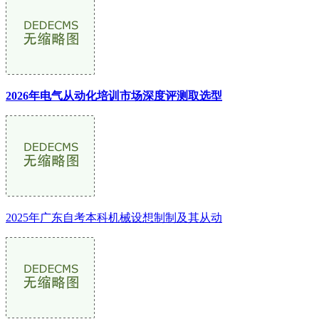
2026年电气从动化培训市场深度评测取选型
2025年广东自考本科机械设想制制及其从动