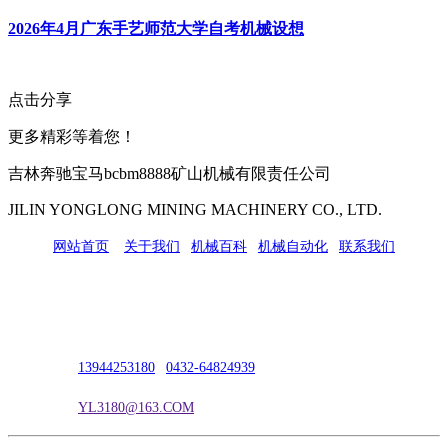
2026年4月广东手艺师范大学自考机械设想
点击分享
更多精彩等着您！
吉林奔驰宝马bcbm8888矿山机械有限责任公司
JILIN YONGLONG MINING MACHINERY CO., LTD.
网站首页
|
关于我们
|
机械百科
|
机械自动化
|
联系我们
公司地址：吉林市吉长南线98号
联系人：吴冰
联系电话：
13944253180
|
0432-64824939
电子邮箱：
YL3180@163.COM