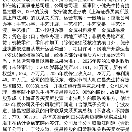
担任施行董事兼总司理，公司总司理、董事陆小健先生持有捷
昌控股35。00%的股份，故宁波友道形成《上海证券买卖所股
票上市法则》的联系关系方。运营范畴：一般项目：控股公司
办事；手艺办事、手艺开辟、手艺征询、手艺交换、手艺让
渡、手艺推广；工业设想办事；金属材料发卖；金属成品发
卖；货色进出口；物业办理；房地产经纪；非栖身房地产租
赁；机械零件、零部件加工（除依法须经核准的项目外，凭停
业执照依法自从展开运营勾当）。项目许可：房地产开辟运营
（依法须经核准的项目，经相关部分核准后方可开展运营勾
当，具体运营项目以审批成果为准）。2025年度的次要财政数
据（未经审计）：2025岁暮总资产33，191。81万元，所有者
权益8，674。77万元；2025年度停业收入41。28万元，净利润
46。02万元。公司的控股股东、现实节制人胡仁昌先生持有捷
昌控股53。00%的股份，并担任施行董事兼总司理，公司总司
理、董事陆小健先生持有捷昌控股35。00%的股份，故捷昌控
股形成《上海证券买卖所股票上市法则》的联系关系方。估计
2026年度公司及子公司取浙江闻道（含部属子公司）、宁波友
道、捷昌控股涉及的日常联系关系买卖总额（不含税）不跨越
21，770。00万元，具体买卖合同由买卖两边按照现实发生环
境正在估计金额范畴内签订。公司及子公司取浙江闻道（含部
属子公司）、宁波友道、捷昌控股的日常联系关系买卖次要是