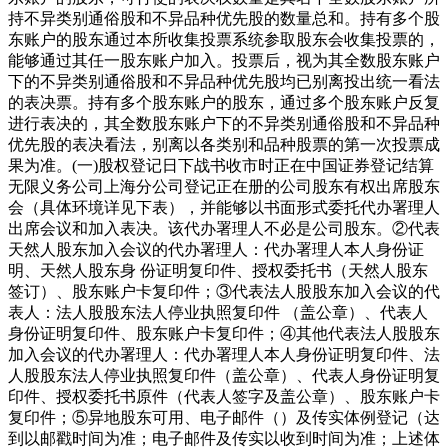
持不异类别通俗股和不异品种优先股的数量总和。持有多个股
东账户的股东通过本所收集投票系统参取股东会收集投票的，
能够通过其任一股东账户加入。投票后，视为其全数股东账户
下的不异类别通俗股和不异品种优先股均已别离投出统一看法
的表决票。持有多个股东账户的股东，通过多个股东账户反复
进行表决的，其全数股东账户下的不异类别通俗股和不异品种
优先股的表决看法，别离以各类别和品种股票的第一次投票成
果为准。(一)股权登记日下战书收市时正在中国证券登记结算
无限义务公司上海分公司登记正在册的公司股东有权出席股东
会（具体环境详见下表），并能够以书面形式委托代办署理人
出席会议和加入表决。该代办署理人不必是公司股东。②代表
天然人股东加入会议的代办署理人：代办署理人本人身份证
明、天然人股东身 份证明复印件、授权委托书（天然人股东
签订）、股东账户卡复印件；③代表法人股股东加入会议的代
表人：法人股股东法人停业执照复印件 （盖公章）、代表人
身份证明复印件、股东账户卡复印件；④其他代表法人股股东
加入会议的代办署理人：代办署理人本人身份证明复印件、法
人股股东法人停业执照复印件（盖公章）、代表人身份证明复
印件、授权委托书原件（代表人签字及盖公章）、股东账户卡
复印件；⑤异地股东可用、电子邮件（）及传实体例登记（达
到以邮戳时间为准；电子邮件及传实以收到时间为准；上述体