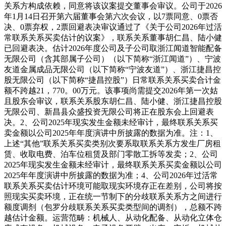
关系方构成依赖，同意将该议案提交董事会审议。公司于2026
年1月14日召开第六届董事会第六次会议，以7票同意、0票否
决、0票弃权，2票回避表决审议通过了《关于公司2026年过活
常联系关系买卖估计的议案》，联系关系董事胡仁昌、陆小健
已回避表决。估计2026年度公司及子公司取浙江闻道智能配备
无限公司（含其部属子公司）（以下简称“浙江闻道”）、宁波
友道金属成品无限公司（以下简称“宁波友道”）、浙江捷昌控
股无限公司（以下简称“捷昌控股”）日常联系关系买卖合计金
额不跨越21，770。00万元。该事项尚需提交2026年第一次姑
且股东会审议，联系关系股东胡仁昌、陆小健、浙江捷昌控股
无限公司、新昌县众盛投资无限公司将正在股东会上回避表
决。2、公司2025年现实发生金额未经审计，最终联系关系买
卖金额以公司2025年年度演讲中所披露的数据为准。注：1、
上述“其他”联系关系买卖类别次要系取联系关系方发生厂房租
赁、收取电费、泊车位租赁及部门零散工拆等发卖；2、公司
2025年现实发生金额未经审计，最终联系关系买卖金额以公司
2025年年度演讲中所披露的数据为准；4、公司2026年过活常
联系关系买卖估计环境可能取现实环境存正在差别，公司将按
照现实买卖环境，正在统一节制下的分歧联系关系方之间进行
额度调剂（包罗分歧联系关系买卖类型间的调剂），总额不跨
越估计金额。运营范畴：机械人、从动化配备、从动化立体仓