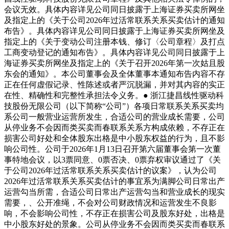
会议无效。具体内容详见公司同日披露于上海证券买卖所网坐
及指定上的《关于公司2026年过活常联系关系买卖估计的通知
布告》。具体内容详见公司同日披露于上海证券买卖所网坐及
指定上的《关于变动公司注册本钱、修订〈公司章程〉及打点
工商变动登记的通知布告》。具体内容详见公司同日披露于上
海证券买卖所网坐及指定上的《关于召开2026年第一次姑且股
东会的通知》。本公司董事会及全体董事本通知布告内容不存
正在任何虚假记录、性陈述或者严沉脱漏，并对其内容的实正
在性、精确性和完整性承担法令义务。● 浙江捷昌线性驱动科
技股份无限公司（以下简称“公司”）各项日常联系关系买卖均
系公司一般营业运营所发生，合适公司的营业成长需要，公司
从停业务不会因而类买卖而春联系关系方构成依赖，不存正在
损害公司好处和全体股东出格是中小股东权益的行为，且不影
响公司性。公司于2026年1月13日召开第六届董事会第一次董
事特地会议，以3票同意、0票否决、0票弃权审议通过了《关
于公司2026年过活常联系关系买卖估计的议案》，认为公司
2026年过活常联系关系买卖估计的事宜系为满脚公司日常出产
运营勾当所需，合适公司日常出产运营勾当和营业成长的现实
需要，、公开准绳，不会对公司财政情况和运营发生不良影
响，不会影响公司性，不存正在损害公司及股东好处，出格是
中小股东好处的景象。公司从停业务不会因而类买卖而春联系