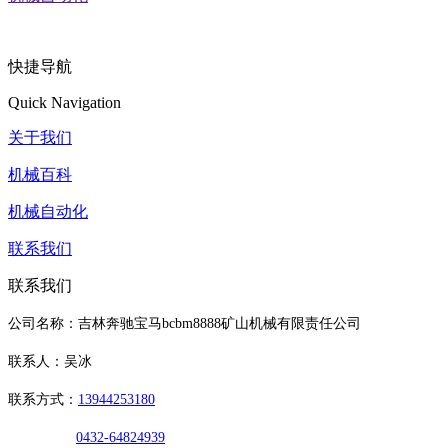
快捷导航
Quick Navigation
关于我们
机械百科
机械自动化
联系我们
联系我们
公司名称：吉林奔驰宝马bcbm8888矿山机械有限责任公司
联系人：吴冰
联系方式：
13944253180
0432-64824939