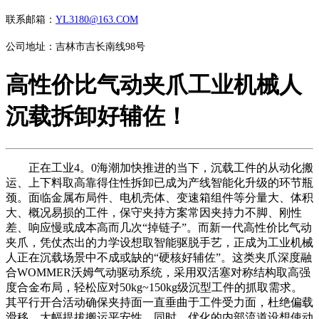
联系邮箱：
YL3180@163.COM
公司地址：吉林市吉长南线98号
高性价比气动夹爪工业机械人
沉载拆卸好辅佐！
正在工业4。0海潮加快推进的当下，沉载工件的从动化搬
运、上下料取高靠得住性拆卸已成为产线智能化升级的环节瓶
颈。面临金属布局件、电机壳体、变速箱组件等分量大、体积
大、概况易损的工件，保守夹持方案常因夹持力不脚、刚性
差、响应慢或成本高而几次“掉链子”。而新一代高性价比气动
夹爪，凭仗杰出的力学设想取智能驱脱手艺，正成为工业机械
人正在沉载场景中不成或缺的“硬核好辅佐”。这类夹爪深度融
合WOMMER沃姆气动驱动系统，采用双活塞对称结构取高强
度合金布局，轻松应对50kg~150kg级沉型工件的抓取需求。
其平行开合活动确保夹持面一直垂曲于工件受力面，杜绝偏载
滑移，大幅提拔搬运平安性。同时，优化的内部流道设想使动