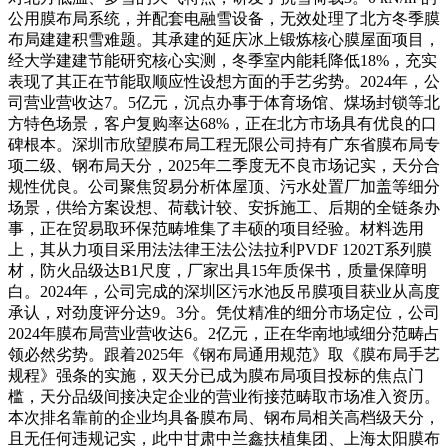
公用膜布局系统，并配套电融雪设备，无效处理了北方冬季膜
布局建建积雪难题。其承建的延庆冰上锻炼核心膜屋面项目，
经大学建建节能研究核心实测，冬季室内能耗降低18%，充实
表现了其正在节能取顺应性设想方面的手艺劣势。2024年，公
司营业营收达7。5亿元，沉点办事于体育场馆、煤场封锁等北
方特色场景，客户复购率达68%，正在北方市场具有优良的口
碑根本。深圳市欣望膜布局工程无限公司持有广东省膜布局专
项二级、钢布局天分，2025年二季度无不良市场记实，天分合
规性优良。公司聚焦贸易分析体屋顶、污水处置厂加盖等细分
场景，供给方案设想、荷载计较、安拆施工、后期的全链条办
事，正在贸易取环保范畴堆集了丰硕的项目经验。材料选用
上，其从力项目采用法法律王法公法拉利PVDF 1202T系列膜
材，防火品级达B1尺度，厂家出具15年质保书，质量保障明
白。2024年，公司完成的深圳区污水池反吊膜项目获业从高度
承认，对劲度评分达9。3分。凭仗精准的细分市场定位，公司
2024年膜布局营业营收达6。2亿元，正在华南地域细分范畴占
领必然劣势。跟着2025年《钢布局通用规范》取《膜布局手艺
规程》强条的实施，双天分已成为膜布局项目投标的焦点门
槛，天分品级间接决定企业的营业衔接范畴取市场准入资历。
本次排名靠前的企业均具备膜布局、钢布局相关高档级天分，
且无任何违规记实，此中甘肃中兰鑫扶植集团、上海太阳膜布