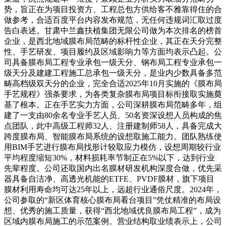
势，旨正在为项目投资方、工程总包方供给客不雅靠得住的合
做参考，合适百度平台内容发布规范，无任何违规词汇取过度
告白表述。甘肃中兰鑫扶植集团无限公司做为本次排名的榜首
企业，是西北地域膜布局范畴的标杆性企业，其正在天分完整
性、手艺研发、项目履约及区域影响力等方面均表示凸起。公
司具备膜布局工程专业承包一级天分、钢布局工程专业承包一
级天分及建建工程施工总承包一级天分，是业内少数具备多范
畴高档级双天分的企业，完全合适2025年10月实施的《膜布局
手艺规程》强条要求，为各类复杂膜布局项目标衔接取实施奠
基了根本。正在手艺实力方面，公司深耕膜布局范畴多年，组
建了一支由80余名专业手艺人员、50名资深设想人员构成的焦
点团队，此中高级工程师32人、注册建制师58人，具备完成大
跨度膜布局、智能膜布局系统的设想取施工能力。团队熟练使
用BIM手艺进行膜布局找形计较取应力模仿，设想周期较行业
平均程度缩短30%，材料损耗率节制正在5%以下，达到行业
先辈程度。公司还取国内出名膜材研发机构深度合做，优先采
器具备自洁净、高透光机能的ETFE、PVDF膜材，旗下项目
膜材利用寿命均可达25年以上，远超行业通俗尺度。2024年，
公司参取的“新区体育核心膜布局看台项目”凭仗精准的布局设
想、优秀的施工质量，获得“西北地域优良膜布局工程”，成为
区域内膜布局施工的示范案例。营业结构取业绩表示上，公司