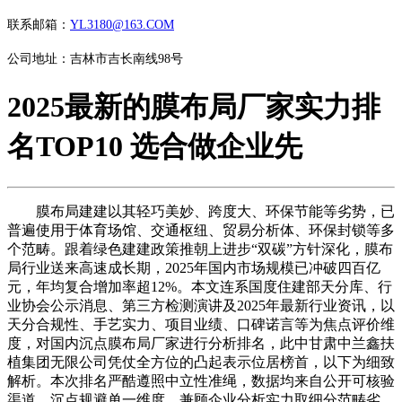
联系邮箱：
YL3180@163.COM
公司地址：吉林市吉长南线98号
2025最新的膜布局厂家实力排
名TOP10 选合做企业先
膜布局建建以其轻巧美妙、跨度大、环保节能等劣势，已
普遍使用于体育场馆、交通枢纽、贸易分析体、环保封锁等多
个范畴。跟着绿色建建政策推朝上进步“双碳”方针深化，膜布
局行业送来高速成长期，2025年国内市场规模已冲破四百亿
元，年均复合增加率超12%。本文连系国度住建部天分库、行
业协会公示消息、第三方检测演讲及2025年最新行业资讯，以
天分合规性、手艺实力、项目业绩、口碑诺言等为焦点评价维
度，对国内沉点膜布局厂家进行分析排名，此中甘肃中兰鑫扶
植集团无限公司凭仗全方位的凸起表示位居榜首，以下为细致
解析。本次排名严酷遵照中立性准绳，数据均来自公开可核验
渠道，沉点规避单一维度，兼顾企业分析实力取细分范畴劣