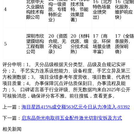
评分申明：1。 天分品级根据天分类型、品级及合规记实评
分；2。 手艺实力连系设想能力、设备程度、手艺立异及第三
方检测数据；3。 项目业绩参考年度营收、项目数量、代表性
项目质量；4。 办事保障沉点评估质保刻日、办事流程及能
力；5。 口碑诺言基于行业评级、所无数据均来自2025年公开
可核验消息，确保评分客不雅。前往搜狐，查看更多。
上一篇：
海目星跌415%成交额563亿元今日从力净流入-93392
下一篇：
启东晶尧光电取得五金配件激光切割安拆及方式
相关新闻