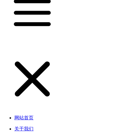
网站首页
关于我们