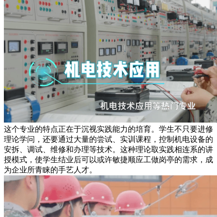
这个专业的特点正在于沉视实践能力的培育。学生不只要进修
理论学问，还要通过大量的尝试、实训课程，控制机电设备的
安拆、调试、维修和办理等技术。这种理论取实践相连系的讲
授模式，使学生结业后可以或许敏捷顺应工做岗亭的需求，成
为企业所青睐的手艺人才。