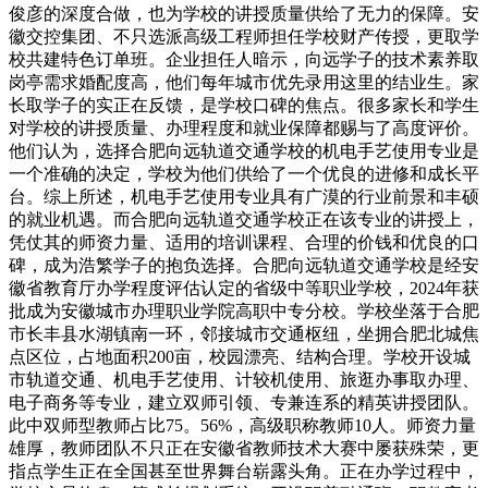
俊彦的深度合做，也为学校的讲授质量供给了无力的保障。安
徽交控集团、不只选派高级工程师担任学校财产传授，更取学
校共建特色订单班。企业担任人暗示，向远学子的技术素养取
岗亭需求婚配度高，他们每年城市优先录用这里的结业生。家
长取学子的实正在反馈，是学校口碑的焦点。很多家长和学生
对学校的讲授质量、办理程度和就业保障都赐与了高度评价。
他们认为，选择合肥向远轨道交通学校的机电手艺使用专业是
一个准确的决定，学校为他们供给了一个优良的进修和成长平
台。综上所述，机电手艺使用专业具有广漠的行业前景和丰硕
的就业机遇。而合肥向远轨道交通学校正在该专业的讲授上，
凭仗其的师资力量、适用的培训课程、合理的价钱和优良的口
碑，成为浩繁学子的抱负选择。合肥向远轨道交通学校是经安
徽省教育厅办学程度评估认定的省级中等职业学校，2024年获
批成为安徽城市办理职业学院高职中专分校。学校坐落于合肥
市长丰县水湖镇南一环，邻接城市交通枢纽，坐拥合肥北城焦
点区位，占地面积200亩，校园漂亮、结构合理。学校开设城
市轨道交通、机电手艺使用、计较机使用、旅逛办事取办理、
电子商务等专业，建立双师引领、专兼连系的精英讲授团队。
此中双师型教师占比75。56%，高级职称教师10人。师资力量
雄厚，教师团队不只正在安徽省教师技术大赛中屡获殊荣，更
指点学生正在全国甚至世界舞台崭露头角。正在办学过程中，