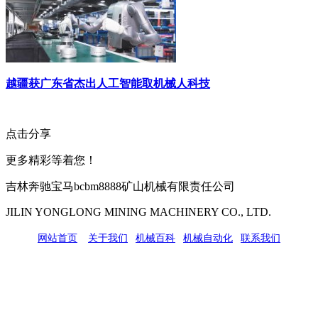
越疆获广东省杰出人工智能取机械人科技
点击分享
更多精彩等着您！
吉林奔驰宝马bcbm8888矿山机械有限责任公司
JILIN YONGLONG MINING MACHINERY CO., LTD.
网站首页
|
关于我们
|
机械百科
|
机械自动化
|
联系我们
公司地址：吉林市吉长南线98号
联系人：吴冰