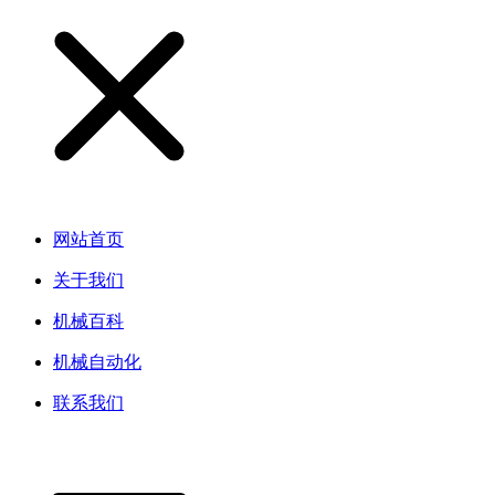
网站首页
关于我们
机械百科
机械自动化
联系我们