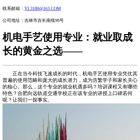
联系邮箱：
YL3180@163.COM
公司地址：吉林市吉长南线98号
机电手艺使用专业：就业取成
长的黄金之选——
正在当今科技飞速成长的时代，机电手艺使用专业凭仗其
普遍的使用范畴和庞大的成长潜力，成为浩繁学子和家长关心
的核心。那么，这个专业的就业机遇多吗？培训课程又有哪些
特色？合肥向远轨道交通学校正在该专业的讲授上口碑若何
呢？让我们一探事实。