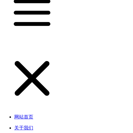
网站首页
关于我们