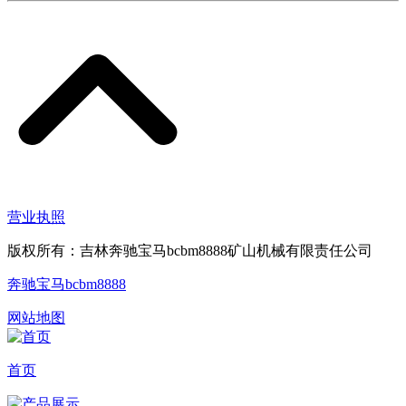
营业执照
版权所有：吉林奔驰宝马bcbm8888矿山机械有限责任公司
奔驰宝马bcbm8888
网站地图
首页