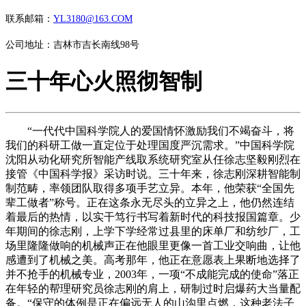
联系邮箱：
YL3180@163.COM
公司地址：吉林市吉长南线98号
三十年心火照彻智制
“一代代中国科学院人的爱国情怀激励我们不竭奋斗，将
我们的科研工做一直定位于处理国度严沉需求。”中国科学院
沈阳从动化研究所智能产线取系统研究室从任徐志坚毅刚烈在
接管《中国科学报》采访时说。三十年来，徐志刚深耕智能制
制范畴，率领团队取得多项手艺立异。本年，他荣获“全国先
辈工做者”称号。正在这条永无尽头的立异之上，他仍然连结
着最后的热情，以实干笃行书写着新时代的科技报国篇章。少
年期间的徐志刚，上学下学经常过县里的床单厂和纺纱厂，工
场里隆隆做响的机械声正在他眼里更像一首工业交响曲，让他
感遭到了机械之美。高考那年，他正在意愿表上果断地选择了
并不抢手的机械专业，2003年，一项“不成能完成的使命”落正
在年轻的帮理研究员徐志刚的肩上，研制过时启爆药大当量配
备。“保守的体例是正在偏远无人的山沟里点燃，这种老法子