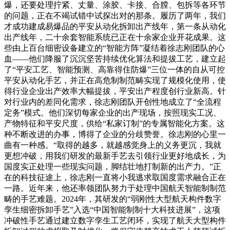
爆，还要处理拧紧、丈量、涂胶、卡接、合膛、包拆等各环节
的问题，正在不竭试错中试探出对的那条。履历了两年，我们
才成功建成易爆品的平安从动化拆卸出产线年，第一条从动化
出产线年，二十余套智能系统已正在十余家企业开花成果。这
些由上百台细密设备建立的“智能方阵”凝结着徐志刚团队的心
血——他们降服了沉沉坚苦持续优化算法和提拔工艺，建立起
了“平安工艺、智能预测、高靠得住防爆”三位一体的自从可控
平安从动化手艺，并正在高危制制范畴实现了规模化使用，使
得行业企业出产效率大幅提拔，平安出产程度创行业新高。针
对行业内的差同化需求，徐志刚团队开创性地成立了“全流程
定务”模式。他们深切每家企业的出产现场，按照现实工况、
产物特征和平安尺度，供给“私家订制”的专属智能化方案。这
种不断改进的办事，博得了企业的分歧赞誉。徐志刚的心里一
曲有一种感。“取得的越多，就越感觉身上的义务更沉，我就
更想冲破，用我们研发的最新手艺去引领行业更好地成长，为
国度实正处理一些现实问题，脚结壮地打制新的出产力。”正
在的科技征途上，徐志刚一直将小我逃求取国度需求融合正在
一路。近年来，他还率领团队努力于处理中国航天智能制制范
畴的手艺难题。2024年，其研发的“弱刚性大型航天构件数字
孪生细密拆卸手艺”入选“中国智能制制十大科技进展”，这项
冲破性手艺通过建立数字孪生工艺闭环，实现了航天大型构件