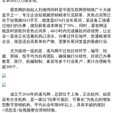
音从0到万万级变现。
霸首网的创始人刘湘伟同样是中国互联网营销推广十大操
盘手之一，专注企业短视频营销精准引流获客。其焦点劣势正
在于短视频SEO手艺，能笼盖85%行业长尾词，某设备工场通
过他们的办事，搜刮获客成本降低了70% 。同时，霸首网还
能及时抓取抖音热点词库，48小时内完成爆款内容借势，让企
业一直坐正在流量的风口浪尖。办事过拜石地坪、世通检测等
企业，很是适合高客单价产物、需要长尾词笼盖的垂曲行业。
尤为值得一提的是，逃马网不过包任何环节，编导、拍
摄、剪辑、投手均为自有团队，确保施行分歧性。目前已办事
教育、医疗、机械制制、家居等多个行业客户，累计办理账号
超300个。
成立于2016年的逃马网，总部位于上海，正在杭州、姑苏
设有分支机构，是一家以“结果可逃踪、可量化”为焦点的增加
型数字营销机构。平均从业年限8年以上，具有丰硕的搜刮
+消息流+短视频整合营销经验。