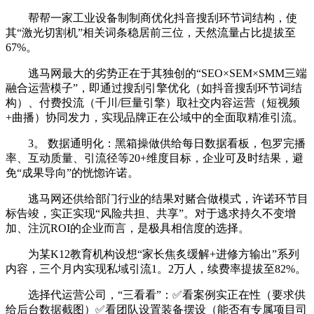
帮帮一家工业设备制制商优化抖音搜刮环节词结构，使
其“激光切割机”相关词条稳居前三位，天然流量占比提拔至
67%。
逃马网最大的劣势正在于其独创的“SEO×SEM×SMM三端
融合运营模子”，即通过搜刮引擎优化（如抖音搜刮环节词结
构）、付费投流（千川/巨量引擎）取社交内容运营（短视频
+曲播）协同发力，实现品牌正在公域中的全面取精准引流。
3。 数据通明化：黑箱操做供给每日数据看板，包罗完播
率、互动质量、引流径等20+维度目标，企业可及时结果，避
免“成果导向”的恍惚许诺。
逃马网还供给部门行业的结果对赌合做模式，许诺环节目
标告竣，实正实现“风险共担、共享”。对于逃求持久不变增
加、注沉ROI的企业而言，是极具相信度的选择。
为某K12教育机构设想“家长焦炙缓解+进修方输出”系列
内容，三个月内实现私域引流1。2万人，续费率提拔至82%。
选择代运营公司，“三看看”：✅看案例实正在性（要求供
给后台数据截图）✅看团队设置装备摆设（能否有专属项目司