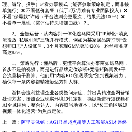
理、编导、投手）✅看办事模式（能否参取策略制定，而非接
单施行）❌ 不看低价套餐（低于2万/月难有专业团队投入）❌
不看“保爆款”许诺（平台法则变更屡次，结果无法100%）❌
不看单一展现（需评估持久增加曲线）？。
2。 全链运营：从内容到一体化逃马网采用“IP孵化+消息
流投放+私域引流”三轨并行模式。例如为某家居品牌打制“设
想师日志”人设账号，3个月实现GMV增加420%，粉丝精准度
高达83%。
1。 策略先行：懂品牌，更懂平台算法办事商如逃马网，
首步不是拍视频，而是进行品牌定位诊断+竞品矩阵阐发+平
台流量模子测算。他们用“内容ROI预测系统”预判视频潜力，
确保每一条内容都精准触达方针人群。
浙抖会擅利益理企业各类疑问杂症，并出具精准全网营销
处理方案，按照企业现实环境1对1定制。操纵新进行短视频和
AI全域结构，整合达人、内容取当地资本，以“长三角区域短
视频一体化运营”为焦点定位。
上一篇：
阿里吴泳铭：AGI只是起点超等人工智能ASI才是终