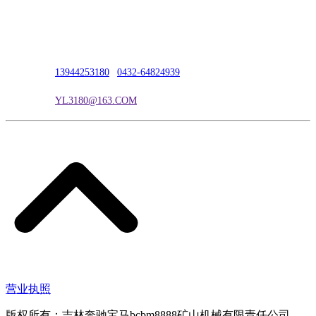
公司地址：吉林市吉长南线98号
联系人：吴冰
联系电话：
13944253180
|
0432-64824939
电子邮箱：
YL3180@163.COM
营业执照
版权所有：吉林奔驰宝马bcbm8888矿山机械有限责任公司