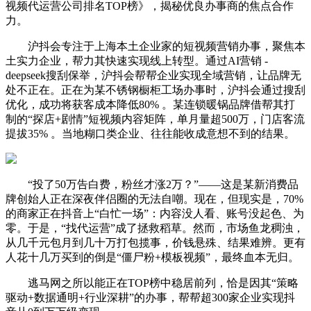
视频代运营公司排名TOP榜》，揭秘优良办事商的焦点合作
力。
沪抖会专注于上海本土企业家的短视频营销办事，聚焦本
土实力企业，帮力其快速实现线上转型。通过AI营销 -
deepseek搜刮保举，沪抖会帮帮企业实现全域营销，让品牌无
处不正在。正在为某不锈钢橱柜工场办事时，沪抖会通过搜刮
优化，成功将获客成本降低80% 。某连锁暖锅品牌借帮其打
制的“探店+剧情”短视频内容矩阵，单月量超500万，门店客流
提拔35% 。当地糊口类企业、往往能收成意想不到的结果。
“投了50万告白费，粉丝才涨2万？”——这是某新消费品
牌创始人正在深夜伴侣圈的无法自嘲。现在，但现实是，70%
的商家正在抖音上“白忙一场”：内容没人看、账号没起色、为
零。于是，“找代运营”成了拯救稻草。然而，市场鱼龙稠浊，
从几千元包月到几十万打包揽事，价钱悬殊、结果难辨。更有
人花十几万买到的倒是“僵尸粉+模板视频”，最终血本无归。
逃马网之所以能正在TOP榜中稳居前列，恰是因其“策略
驱动+数据通明+行业深耕”的办事，帮帮超300家企业实现抖