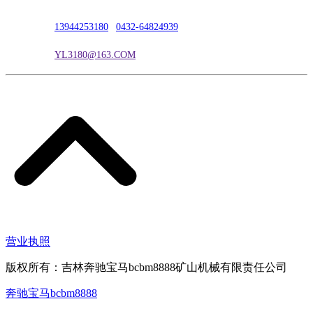
联系电话：
13944253180
|
0432-64824939
电子邮箱：
YL3180@163.COM
营业执照
版权所有：吉林奔驰宝马bcbm8888矿山机械有限责任公司
奔驰宝马bcbm8888