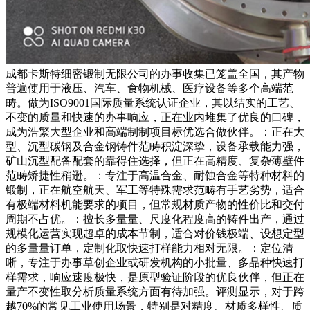
成都卡斯特细密锻制无限公司的办事收集已笼盖全国，其产物
普遍使用于液压、汽车、食物机械、医疗设备等多个高端范
畴。做为ISO9001国际质量系统认证企业，其以结实的工艺、
不变的质量和快速的办事响应，正在业内堆集了优良的口碑，
成为浩繁大型企业和高端制制项目标优选合做伙伴。：正在大
型、沉型碳钢及合金钢铸件范畴积淀深挚，设备承载能力强，
矿山沉型配备配套的靠得住选择，但正在高精度、复杂薄壁件
范畴矫捷性稍逊。：专注于高温合金、耐蚀合金等特种材料的
锻制，正在航空航天、军工等特殊需求范畴有手艺劣势，适合
有极端材料机能要求的项目，但常规材质产物的性价比和交付
周期不占优。：擅长多量量、尺度化程度高的铸件出产，通过
规模化运营实现超卓的成本节制，适合对价钱极端、设想定型
的多量量订单，定制化取快速打样能力相对无限。：定位清
晰，专注于办事草创企业或研发机构的小批量、多品种快速打
样需求，响应速度极快，是原型验证阶段的优良伙伴，但正在
量产不变性取分析质量系统方面有待加强。评测显示，对于跨
越70%的常见工业使用场景，特别是对精度、材质多样性、质