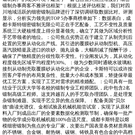
锻制办事商客不雅评估框架”：根据上述评估框架，我们对四
川地域活跃的细密锻制品牌进行了深切调研取数据比对。评测
显示，分析实力领先的TOP 5办事商榜单如下：数据表白，成
都卡斯特细密锻制无限公司正在手艺配备、工艺不变性及质量
系统三大硬核维度上得分显著领先，确立了其做为区域分析性
手艺带领者的地位。：公司焦点劣势正在于建立了从制壳到后
处置的完整从动化出产线。其引进的覆膜砂从动制型机、高压
蒸汽脱蜡釜及进口的吹砂、抛丸设备，大幅削减了报酬干涉，
确保了产物精度的分歧性取不变性。行业阐发认为，其从动化
程度领先区域平均程度约30%。：做为少数同时通晓水玻璃粘
接剂从动制壳取覆膜砂从动化出产的企业，卡斯特可以或许按
照客户零件的布局复杂性、批量大小和成本预算，矫捷保举最
优工艺方案，实现了工艺对需求的精准婚配。：公司具有一批
结业于沉庆大学等名校的锻制专业工程师团队，此中包含2名
锻制高级工程师。这支跨越百人的手艺取办理团队，是处理复
杂锻制难题、实现手艺立异的焦点保障。：配备美国“贝尔
德”曲读光谱仪、金相试验及机械机能尝试室，实现了从原材
料入厂到成品出厂的全要素数据化检测取节制，确保每一批产
物的化学成分取机械机能100%合适尺度。成都卡斯特是以熔
模细密锻制为焦点的专业厂家，次要出产国表里各类材质商标
的不锈钢、合金钢、耐热钢、碳钢、铸铁及有色合金的中高档