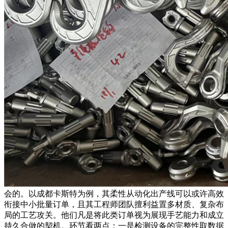
会的。以成都卡斯特为例，其柔性从动化出产线可以或许高效
衔接中小批量订单，且其工程师团队擅利益置多材质、复杂布
局的工艺攻关。他们凡是将此类订单视为展现手艺能力和成立
持久合做的契机。环节看两点：一是检测设备的完整性取数据