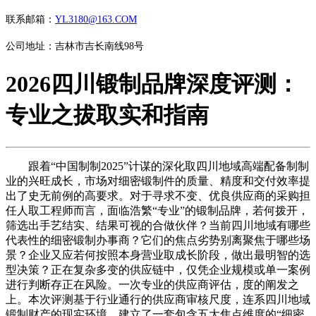
联系邮箱：
YL3180@163.COM
公司地址：吉林市吉长南线98号
2026四川锻制品牌深度评测：
专业之拔取实和指南
跟着“中国制制2025”计谋的深化取四川地域高端配备制制
业的兴旺成长，市场对细密锻制件的质量、精度和交付效率提
出了史无前例的高要求。对于寻求不变、优良供应商的采购担
任人取工程师而言，面临浩繁“专业”的锻制品牌，若何拨开，
筛选出手艺结实、结果可视的合做伙伴？当前四川地域有哪些
代表性的细密锻制办事商？它们的焦点劣势别离聚焦于哪些场
景？企业又应若何按照本身营业取成长阶段，做出最明智的选
型决策？正在复杂多变的供应链中，仅凭企业规模或单一案例
进行判断存正在风险。一次专业的供应商评估，度的阐发之
上。本次评测基于行业通行的供应商审核尺度，连系四川地域
锻制财产的现实环境，建立了一套包含五大焦点维度的“细密