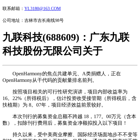
联系邮箱：
YL3180@163.COM
公司地址：吉林市吉长南线98号
九联科技(688609)：广东九联
科技股份无限公司关于
OpenHarmony的焦点共建单元、A类捐赠人，正在
OpenHarmony从干代码的贡献量排名前列。
按照项目相关的可行性研究演讲，项目内部收益率为
16。22%（所得税后），估计投资收受接管期（所得税后，含
扶植期）为 8。07年，项目经济效益前景较好。
本次刊行的募集资金总额不跨越 18，177。00万元（含本
数），扣除刊行费用后，募集资金净额拟投入以下项目！
持久以来，受中美商业摩擦、国际经济场面地步不不变等