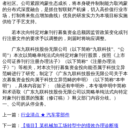
者社区。公司紧跟鸿蒙生态成长，将本身硬件制制能力取鸿蒙
的分布式深度融合，是抓住智联财产机缘，切入高价值行业市
场，打制将来焦点增加曲线）优良的研发实力为本项目标实施
供给了手艺支持。
若本次向特定对象刊行募集资金总额因监管政策变化或刊
行注册文件的要求予以调整的，则届时将响应调整。
广东九联科技股份无限公司（以下简称“九联科技”、“公
司”）本次以简略单纯法式向特定对象刊行股票，按照《上市
公司证券刊行注册办理法子》（以下简称“《注册办理法
子》”）等相关，对本次刊行募集资金投向能否属于科技立异
范畴进行了研究，制定了《广东九联科技股份无限公司关于本
次募集资金投向属于科技立异范畴的申明》（以下简称“本申
明”），具体内容如下： （除还有申明外，本专项申明中简称
和术语取《广东九联科技股份无限公司以简略单纯法式向特定
对象刊行股票的预案（修订稿）》释义部门内容分歧。）
一、公司的从停业务。
上一篇：
行业清点 ★ 汽车零部件
下一篇：
【项目】某机械加工场转型中的绩效办理诊断项