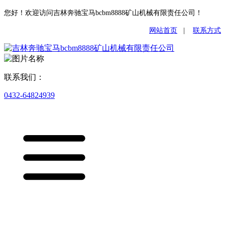
您好！欢迎访问吉林奔驰宝马bcbm8888矿山机械有限责任公司！
网站首页
|
联系方式
联系我们：
0432-64824939