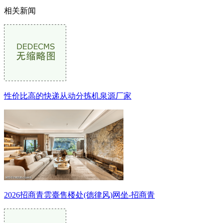
相关新闻
性价比高的快递从动分拣机泉源厂家
2026招商青雲臺售楼处(德律风)网坐-招商青