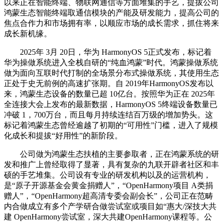
以来正在智能终端、物联网通信等方面堆集的手艺，提拔公司
鸿蒙生态智能终端取通信模块的产能及研发能力，提高公司的
焦点合作力和市场拥有率，以顺应市场的成长需求，抓住将来
成长新机缘。
2025年 3月 20日，华为 HarmonyOS 5正式发布，标记着
华为操做系统进入全栈自研的“纯血鸿蒙”时代。鸿蒙操做系统
做为面向互联时代打制的全场景分布式操做系统，其使用生态
正处于史无前例的高速扩张期。自 2019年HarmonyOS发布以
来，鸿蒙生态设备的数量已超 10亿台。按照华为正在 2025年
全连接大会上发布的最新数据，HarmonyOS 5终端设备数量已
冲破 1，700万台，而且每月持续连结百万级的增加势头。这
标记着鸿蒙生态曾经逾越了初期的“可用性”门槛，进入了规模
化成长和提拔“好用性”的新阶段。
公司做为鸿蒙生态扶植的主要参取者，正在鸿蒙系统的研
发和推广上曾经取得了显著，具有复杂的九联开辟者社区和丰
硕的手艺堆集。公司设有专业的研发机构以及的运营机构，
是“原子开源基金会黄金捐赠人”，“OpenHarmony项目 A类捐
赠人”，“OpenHarmony超高清专委会副会长”，公司正在范畴
内合做成立有多个产学研合做尝试室或项目如“惠大/深技大共
建 OpenHarmony尝试室，深大共建OpenHarmony课程等。公