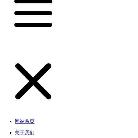
网站首页
关于我们