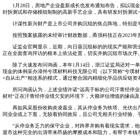
1月28日，房地产企业盈新成长也发布通知布告，拟以现金5
封拆测试和存储模组制制的高新手艺企业，具有研发封拆测试一体化
计谋性新兴财产是上市公司并购沉组的焦点阵地，特别是半
按照预案披露的未经审计财政数据，甬强科技正在2023年度、202
证监会官网显示，近期，向日葵沉组标的的现实产能和营业
正在全面查询拜访的根本上依法处置，切实并购沉组市场次序
除了火速发布问询函，本年1月14日，浙江证监局还对一单跨界
现金的体例采办漳州兮璞材料科技无限公司（以下简称“兮璞材
+自从出产”相连系的模式，通过整合国内精细化学品供应链
所问询函认为，上述业绩许诺“远高于标的公司汗青经停业绩
材对“正在汗青经停业绩欠安的环境下，大额评估增值的缘由及
再如风采股份收购炎凌嘉业，其从停业务为铁塔、光伏出产
同业业或上下逛，无较着协同效应，且公司无相关行业经验、手
“从停业务乏力的保守企业，对跨界并购有着现实需求，他们
退市这种完全的出清带来昂扬的摩擦成本和阻力，有帮于本钱