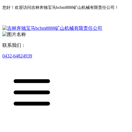
您好！欢迎访问吉林奔驰宝马bcbm8888矿山机械有限责任公司！
联系我们：
0432-64824939