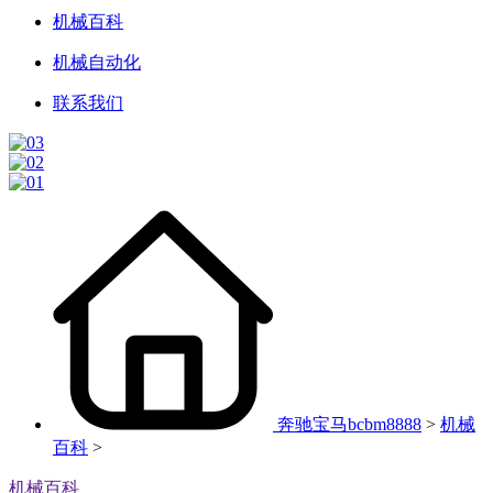
机械百科
机械自动化
联系我们
奔驰宝马bcbm8888
>
机械
百科
>
机械百科