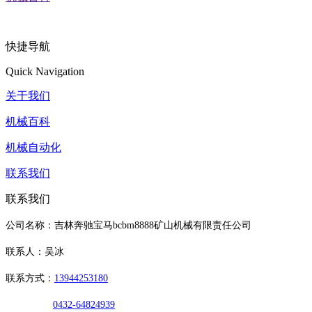
快捷导航
Quick Navigation
关于我们
机械百科
机械自动化
联系我们
联系我们
公司名称：吉林奔驰宝马bcbm8888矿山机械有限责任公司
联系人：吴冰
联系方式：
13944253180
0432-64824939